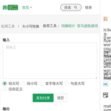
首页
搜索
登录
推荐工具：
词频统计
亚马逊热搜词
实用工具
/
大小写转换
ic:b
g-
tra
输入
flue
wor
请输入
cou
mdi
24-
lett
fill
cas
flue
upp
who
wor
uil:
20-
sca
fill
转大写
转小写
首字母大写
句首大写
仅自定义
复制结果
清空
mat
输出
sym